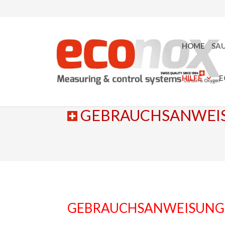
HOME
SA
HILFE
E
GEBRAUCHSANWEI
GEBRAUCHSANWEISUNG