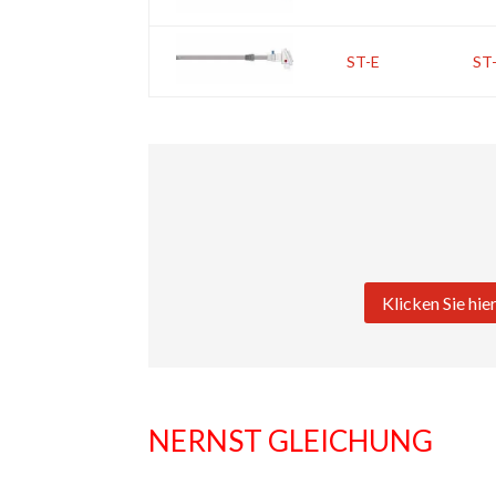
ST-E
ST
Klicken Sie hi
NERNST GLEICHUNG