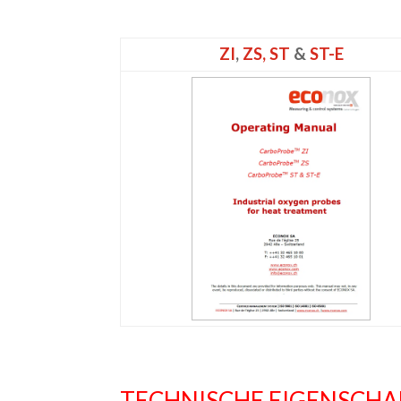
ZI
,
ZS,
ST
&
ST-E
TECHNISCHE EIGENSCH