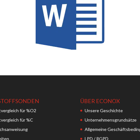
STOFFSONDEN
ÜBER ECONOX
tvergleich für %O2
Unsere Geschichte
vergleich für %C
Unternehmensgrundsätze
chsanweisung
Allgemeine Geschäftsbedi
eiten
LPD / RGPD