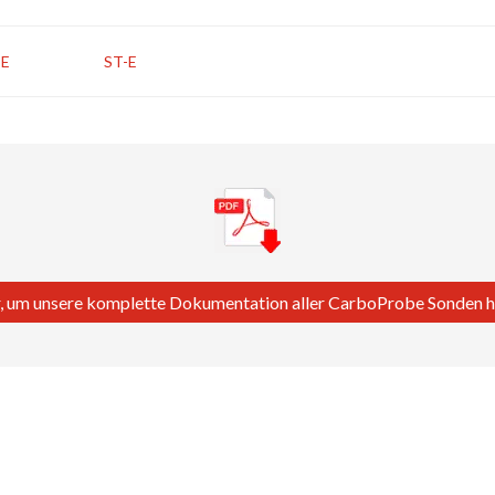
-E
ST-E
er, um unsere komplette Dokumentation aller CarboProbe Sonden 