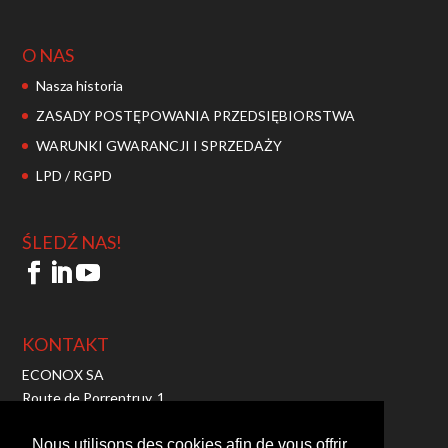
O NAS
Nasza historia
ZASADY POSTĘPOWANIA PRZEDSIĘBIORSTWA
WARUNKI GWARANCJI I SPRZEDAŻY
LPD / RGPD
ŚLEDŹ NAS!
KONTAKT
ECONOX SA
Route de Porrentruy, 1
2942 Alle – Switzerland
Tel:
+41 32 465 10 00
Nous utilisons des cookies afin de vous offrir