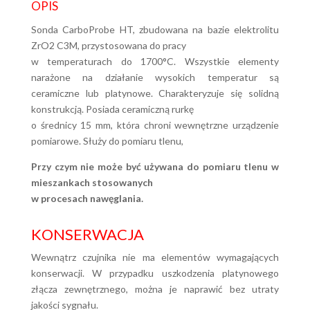
OPIS
Sonda CarboProbe HT, zbudowana na bazie elektrolitu
ZrO
2
C3M, przystosowana do pracy
w temperaturach do 1700°C. Wszystkie elementy
narażone na działanie wysokich temperatur są
ceramiczne lub platynowe. Charakteryzuje się solidną
konstrukcją. Posiada ceramiczną rurkę
o średnicy 15 mm, która chroni wewnętrzne urządzenie
pomiarowe. Służy do pomiaru tlenu,
Przy czym nie może być używana do pomiaru tlenu w
mieszankach stosowanych
w procesach nawęglania.
KONSERWACJA
Wewnątrz czujnika nie ma elementów wymagających
konserwacji. W przypadku uszkodzenia platynowego
złącza zewnętrznego, można je naprawić bez utraty
jakości sygnału.