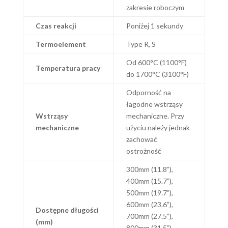
zakresie roboczym
Czas reakcji
Poniżej 1 sekundy
Termoelement
Type R, S
Od 600°C (1100°F)
Temperatura pracy
do 1700°C (3100°F)
Odporność na
łagodne wstrząsy
Wstrząsy
mechaniczne. Przy
mechaniczne
użyciu należy jednak
zachować
ostrożność
300mm (11.8”),
400mm (15.7”),
500mm (19.7”),
600mm (23.6”),
Dostępne długości
700mm (27.5”),
(mm)
800mm (31.5”),