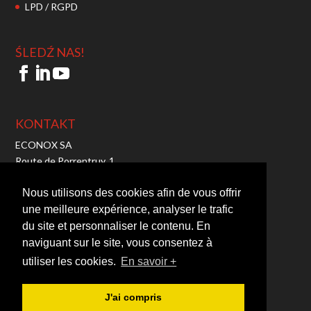
LPD / RGPD
ŚLEDŹ NAS!
KONTAKT
ECONOX SA
Route de Porrentruy, 1
2942 Alle – Switzerland
Tel:
+41 32 465 10 00
Nous utilisons des cookies afin de vous offrir
Fax: +41 32 465 10 01
une meilleure expérience, analyser le trafic
Mail:
info@econox.ch
du site et personnaliser le contenu. En
TVA : CHE-103.710.050
naviguant sur le site, vous consentez à
utiliser les cookies.
En savoir +
J'ai compris