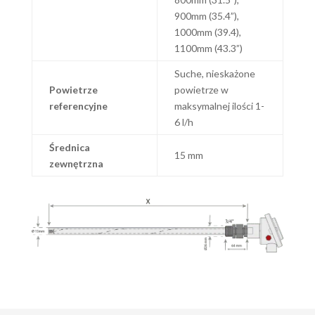
900mm (35.4”),
1000mm (39.4),
1100mm (43.3”)
Suche, nieskażone
Powietrze
powietrze w
referencyjne
maksymalnej ilości 1-
6 l/h
Średnica
15 mm
zewnętrzna