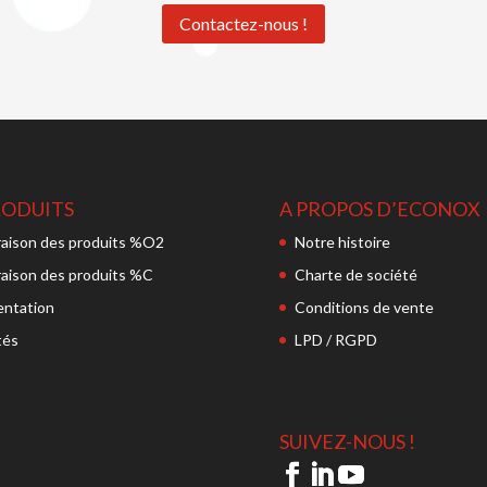
Contactez-nous !
RODUITS
A PROPOS D’ECONOX
aison des produits %O2
Notre histoire
aison des produits %C
Charte de société
ntation
Conditions de vente
tés
LPD / RGPD
SUIVEZ-NOUS !