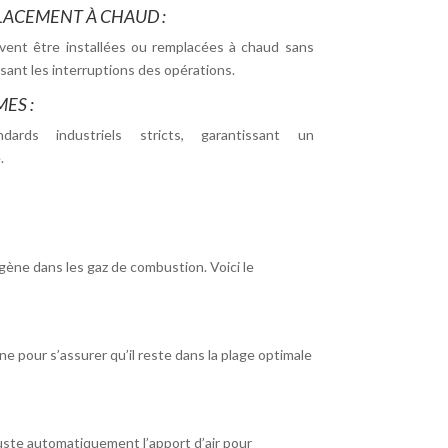
LACEMENT À CHAUD :
ent être installées ou remplacées à chaud sans
isant les interruptions des opérations.
ES :
dards industriels stricts, garantissant un
.
gène dans les gaz de combustion. Voici le
 pour s’assurer qu’il reste dans la plage optimale
uste automatiquement l’apport d’air pour