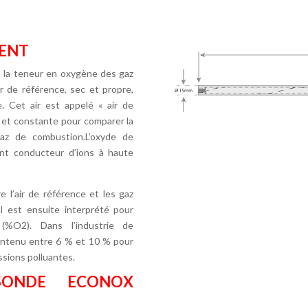
MENT
 la teneur en oxygène des gaz
ir de référence, sec et propre,
. Cet air est appelé « air de
e et constante pour comparer la
az de combustion.L’oxyde de
ient conducteur d’ions à haute
 l’air de référence et les gaz
l est ensuite interprété pour
(%O2). Dans l’industrie de
aintenu entre 6 % et 10 % pour
ssions polluantes.
SONDE ECONOX