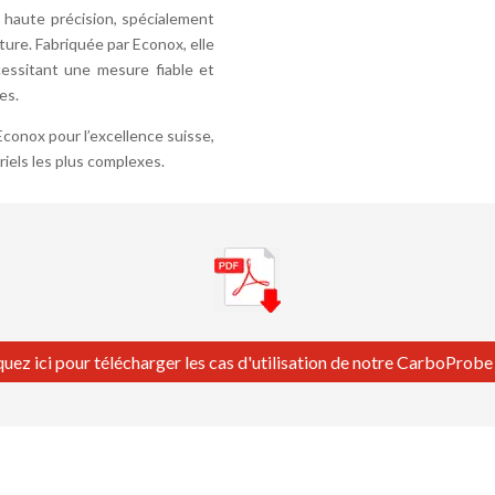
haute précision, spécialement
re. Fabriquée par Econox, elle
écessitant une mesure fiable et
es.
onox pour l’excellence suisse,
riels les plus complexes.
quez ici pour télécharger les cas d'utilisation de notre CarboProb